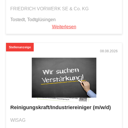
FRIEDRICH VORWERK SE & Co. KG
Tostedt, Todtglüsingen
Weiterlesen
08.08.2026
Reinigungskraft/Industriereiniger (m/w/d)
WISAG